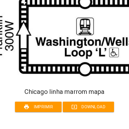
Chicago linha marrom mapa
print
system_update_alt
IMPRIMIR
DOWNLOAD