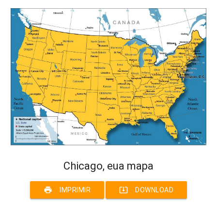
Chicago, eua mapa
print
system_update_alt
IMPRIMIR
DOWNLOAD