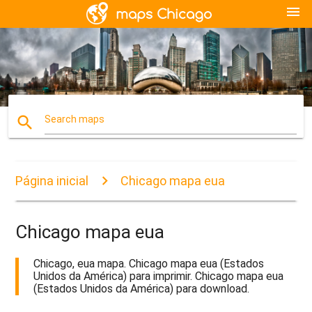
menu
search
Search maps
Página inicial
Chicago mapa eua
Chicago mapa eua
Chicago, eua mapa. Chicago mapa eua (Estados
Unidos da América) para imprimir. Chicago mapa eua
(Estados Unidos da América) para download.