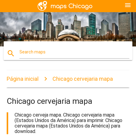
menu
search
Search maps
Página inicial
Chicago cervejaria mapa
Chicago cervejaria mapa
Chicago cerveja mapa. Chicago cervejaria mapa
(Estados Unidos da América) para imprimir. Chicago
cervejaria mapa (Estados Unidos da América) para
download.