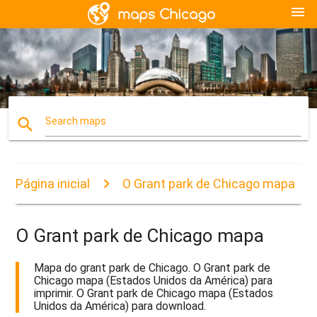
menu
search
Search maps
Página inicial
O Grant park de Chicago mapa
O Grant park de Chicago mapa
Mapa do grant park de Chicago. O Grant park de
Chicago mapa (Estados Unidos da América) para
imprimir. O Grant park de Chicago mapa (Estados
Unidos da América) para download.