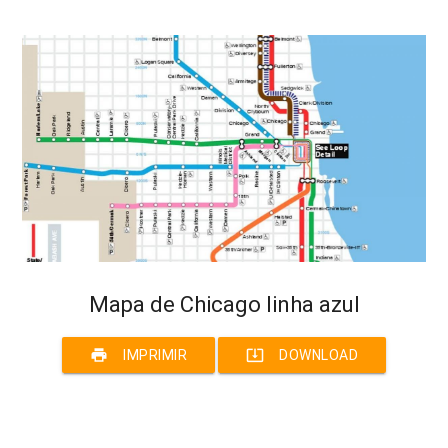
Mapa de Chicago linha azul
print
system_update_alt
IMPRIMIR
DOWNLOAD