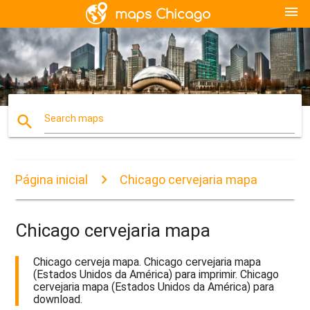
menu
search
Search maps
Página inicial
Chicago cervejaria mapa
Chicago cervejaria mapa
Chicago cerveja mapa. Chicago cervejaria mapa
(Estados Unidos da América) para imprimir. Chicago
cervejaria mapa (Estados Unidos da América) para
download.