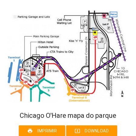
Chicago O'Hare mapa do parque
print
system_update_alt
IMPRIMIR
DOWNLOAD