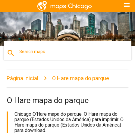
menu
search
Search maps
Página inicial
O Hare mapa do parque
O Hare mapa do parque
Chicago O'Hare mapa do parque. O Hare mapa do
parque (Estados Unidos da América) para imprimir. O
Hare mapa do parque (Estados Unidos da América)
para download.