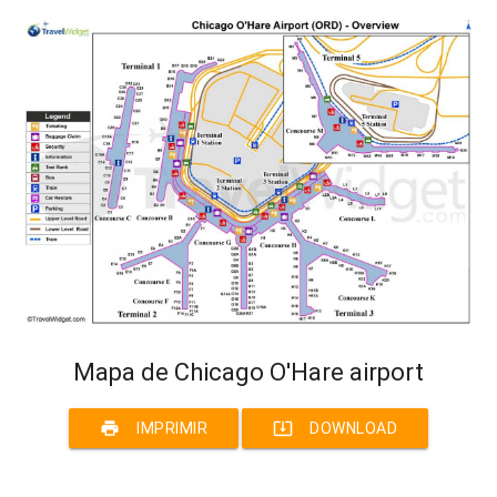
Mapa de Chicago O'Hare airport
print
system_update_alt
IMPRIMIR
DOWNLOAD