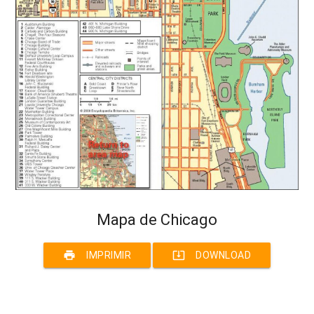
Mapa de Chicago
print
system_update_alt
IMPRIMIR
DOWNLOAD