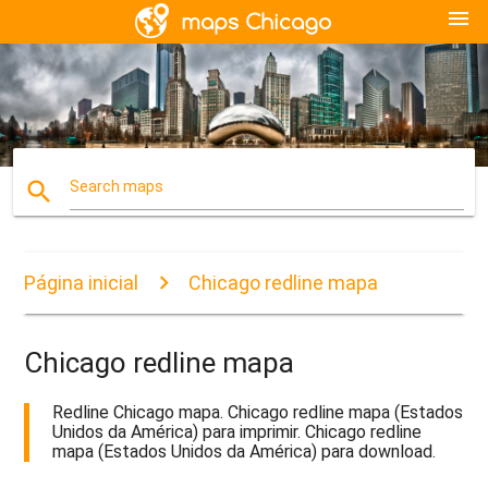
menu
search
Search maps
Página inicial
Chicago redline mapa
Chicago redline mapa
Redline Chicago mapa. Chicago redline mapa (Estados
Unidos da América) para imprimir. Chicago redline
mapa (Estados Unidos da América) para download.