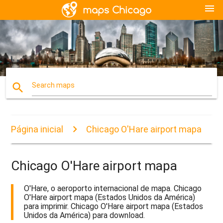
menu
search
Search maps
Página inicial
Chicago O'Hare airport mapa
Chicago O'Hare airport mapa
O'Hare, o aeroporto internacional de mapa. Chicago
O'Hare airport mapa (Estados Unidos da América)
para imprimir. Chicago O'Hare airport mapa (Estados
Unidos da América) para download.