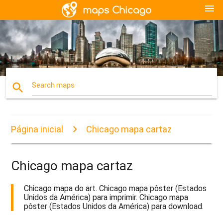
menu
search
Search maps
Página inicial
Chicago mapa cartaz
Chicago mapa cartaz
Chicago mapa do art. Chicago mapa pôster (Estados
Unidos da América) para imprimir. Chicago mapa
pôster (Estados Unidos da América) para download.